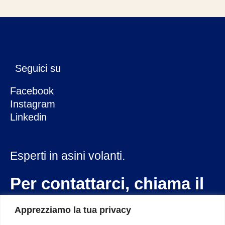
Seguici su
Facebook
Instagram
Linkedin
Esperti in asini volanti.
Per contattarci, chiama il
333 2864247
Apprezziamo la tua privacy